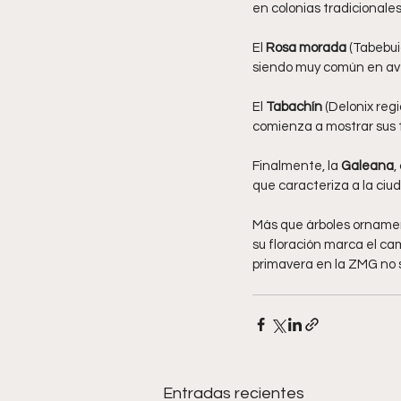
en colonias tradicionales
El 
Rosa morada
 (Tabebui
siendo muy común en ave
El 
Tabachín
 (Delonix reg
comienza a mostrar sus 
Finalmente, la 
Galeana
,
que caracteriza a la ciu
Más que árboles ornament
su floración marca el ca
primavera en la ZMG no so
Entradas recientes