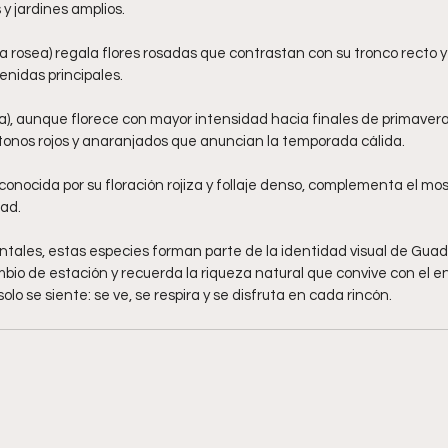
 y jardines amplios.
a rosea) regala flores rosadas que contrastan con su tronco recto y
nidas principales.
ia), aunque florece con mayor intensidad hacia finales de primavera
tonos rojos y anaranjados que anuncian la temporada cálida.
 conocida por su floración rojiza y follaje denso, complementa el mos
dad.
ales, estas especies forman parte de la identidad visual de Guad
mbio de estación y recuerda la riqueza natural que convive con el e
lo se siente: se ve, se respira y se disfruta en cada rincón.