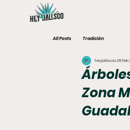
All Posts
Tradición
heyjaliscoo
28 feb
Árboles
Zona M
Guadal