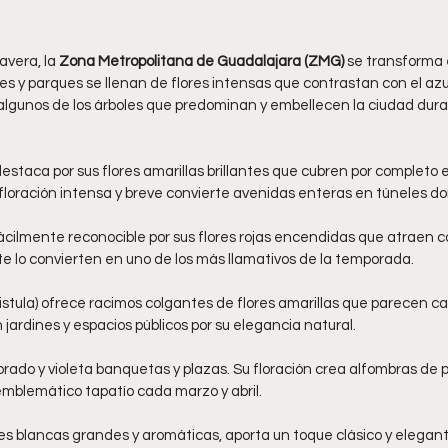
avera, la 
Zona Metropolitana de Guadalajara (ZMG)
 se transforma
es y parques se llenan de flores intensas que contrastan con el azul 
algunos de los árboles que predominan y embellecen la ciudad dura
destaca por sus flores amarillas brillantes que cubren por completo e
 floración intensa y breve convierte avenidas enteras en túneles do
fácilmente reconocible por sus flores rojas encendidas que atraen col
ante lo convierten en uno de los más llamativos de la temporada.
fistula) ofrece racimos colgantes de flores amarillas que parecen c
n jardines y espacios públicos por su elegancia natural.
orado y violeta banquetas y plazas. Su floración crea alfombras de 
 emblemático tapatío cada marzo y abril.
ores blancas grandes y aromáticas, aporta un toque clásico y elegan