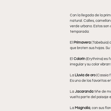
Con la llegada de la prim
natural. Calles, camellon
verde urbano. Estos son 
temporada:
El 
Primavera
 (Tabebuia) 
que broten sus hojas. Su
El 
Colorín
 (Erythrina) es 
irregular y su color vibr
La 
Lluvia de oro
 (Cassia 
Es uno de los favoritos e
La 
Jacaranda
 tiñe de m
vuelto parte del paisaje
La 
Magnolia
, con sus fl