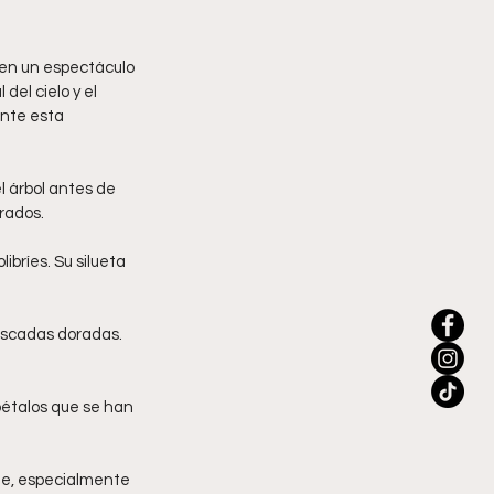
 en un espectáculo 
del cielo y el 
nte esta 
l árbol antes de 
rados.
ibríes. Su silueta 
ascadas doradas. 
pétalos que se han 
te, especialmente 