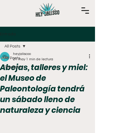
Entrada
All Posts
heyjaliscoo
All Posts
21 may
1 min de lectura
Abejas, talleres y miel:
Tradición
el Museo de
Paleontología tendrá
un sábado lleno de
naturaleza y ciencia