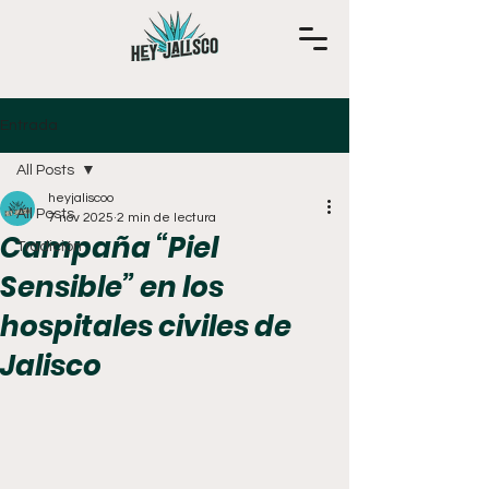
Entrada
All Posts
heyjaliscoo
All Posts
7 nov 2025
2 min de lectura
Campaña “Piel
Tradición
Sensible” en los
hospitales civiles de
Jalisco