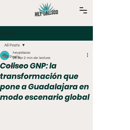
Entrada
All Posts
heyjaliscoo
All Posts
28 abr
2 min de lectura
Coliseo GNP: la
Tradición
transformación que
pone a Guadalajara en
modo escenario global