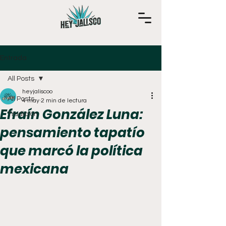
Entrada
All Posts
heyjaliscoo
All Posts
4 may
2 min de lectura
Efraín González Luna:
Tradición
pensamiento tapatío
que marcó la política
mexicana