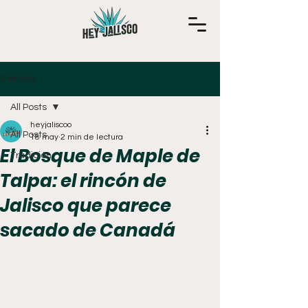
Entrada
All Posts
heyjaliscoo
All Posts
18 may
2 min de lectura
El Bosque de Maple de
Tradición
Talpa: el rincón de
Jalisco que parece
sacado de Canadá