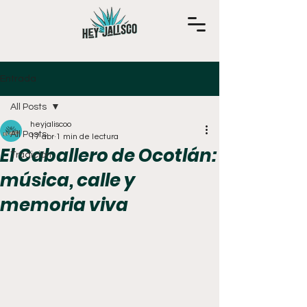
Entrada
All Posts
heyjaliscoo
All Posts
17 abr
1 min de lectura
El Caballero de Ocotlán:
Tradición
música, calle y
memoria viva