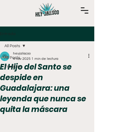
Entrada
All Posts
heyjaliscoo
All Posts
4 nov 2025
1 min de lectura
El Hijo del Santo se
Tradición
despide en
Guadalajara: una
leyenda que nunca se
quita la máscara