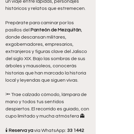
un viaje entre lápidas, personajes 
históricos y relatos que estremecen.
Prepárate para caminar por los 
pasillos del 
Panteón de Mezquitán
, 
donde descansan militares, 
exgobernadores, empresarios, 
extranjeros y figuras clave del Jalisco 
del siglo XIX. Bajo las sombras de sus 
árboles y mausoleos, conocerás 
historias que han marcado la historia 
local y leyendas que siguen vivas.
🔦 Trae calzado cómodo, lámpara de 
mano y todos tus sentidos 
despiertos. El recorrido es guiado, con 
cupo limitado y mucha atmósfera 👻
🕯️ 
Reserva ya
 vía WhatsApp: 
33 1442 