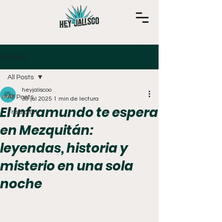
Entrada
All Posts
heyjaliscoo
All Posts
30 jul 2025
1 min de lectura
El Inframundo te espera
Tradición
en Mezquitán:
leyendas, historia y
misterio en una sola
noche