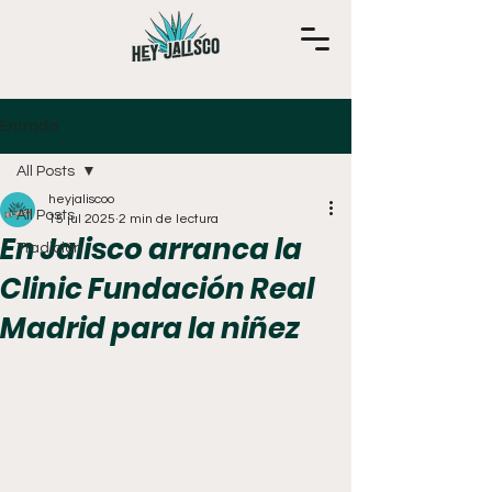
Entrada
All Posts
heyjaliscoo
All Posts
15 jul 2025
2 min de lectura
En Jalisco arranca la
Tradición
Clinic Fundación Real
Madrid para la niñez