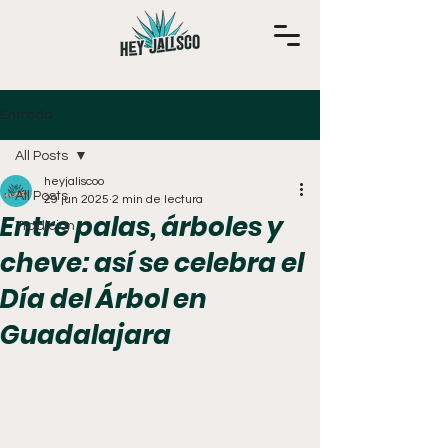
Entrada
All Posts
heyjaliscoo
All Posts
29 jun 2025
2 min de lectura
Entre palas, árboles y
Tradición
cheve: así se celebra el
Día del Árbol en
Guadalajara