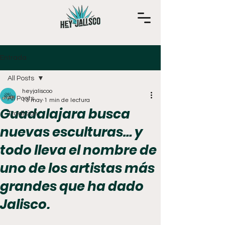
Entrada
All Posts
heyjaliscoo
All Posts
13 may
1 min de lectura
Guadalajara busca
Tradición
nuevas esculturas… y
todo lleva el nombre de
uno de los artistas más
grandes que ha dado
Jalisco.