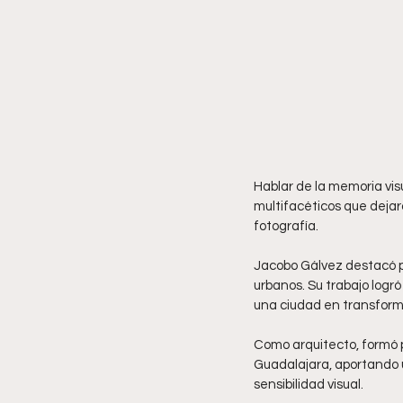
Hablar de la memoria vi
multifacéticos que dejaron
fotografía.
Jacobo Gálvez destacó p
urbanos. Su trabajo logró 
una ciudad en transform
Como arquitecto, formó 
Guadalajara, aportando un
sensibilidad visual.