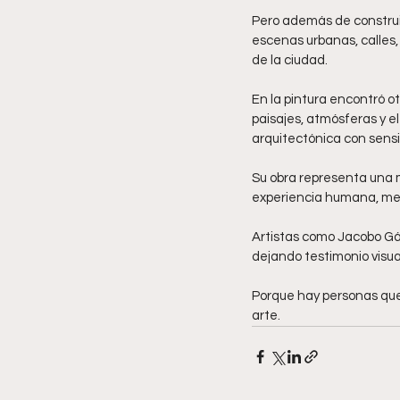
Pero además de construi
escenas urbanas, calles, 
de la ciudad.
En la pintura encontró o
paisajes, atmósferas y e
arquitectónica con sensib
Su obra representa una m
experiencia humana, memo
Artistas como Jacobo Gál
dejando testimonio visu
Porque hay personas que
arte.