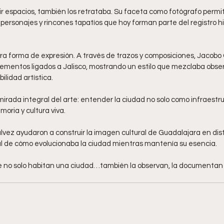
r espacios, también los retrataba. Su faceta como fotógrafo permi
personajes y rincones tapatíos que hoy forman parte del registro hist
tra forma de expresión. A través de trazos y composiciones, Jacobo 
lementos ligados a Jalisco, mostrando un estilo que mezclaba obse
ilidad artística.
irada integral del arte: entender la ciudad no solo como infraestru
ria y cultura viva.
vez ayudaron a construir la imagen cultural de Guadalajara en dist
al de cómo evolucionaba la ciudad mientras mantenía su esencia.
 no solo habitan una ciudad…también la observan, la documentan y