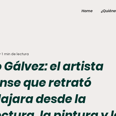
Home
¿Quiéne
y
1 min de lectura
Gálvez: el artista
ense que retrató
ajara desde la
ctura, la pintura y 