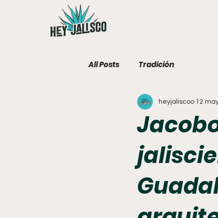
All Posts
Tradición
heyjaliscoo
12 ma
Jacobo 
jalisci
Guadal
arquite