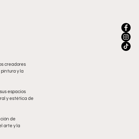
os creadores 
pintura y la 
sus espacios 
ral y estética de 
ción de 
 arte y la 