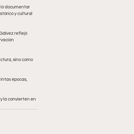
tió documentar 
órico y cultural 
Gálvez reflejó 
rvación 
ctura, sino como 
intas épocas, 
 la convierten en 