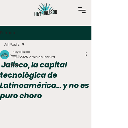
Entrada
All Posts
heyjaliscoo
All Posts
2 jul 2025
2 min de lectura
Jalisco, la capital
Tradición
tecnológica de
Latinoamérica… y no es
puro choro