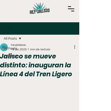
Entrada
All Posts
heyjaliscoo
All Posts
15 dic 2025
1 min de lectura
Jalisco se mueve
Tradición
distinto: inauguran la
Línea 4 del Tren Ligero