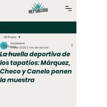
Entrada
All Posts
heyjaliscoo
All Posts
5 sept 2025
2 min de lectura
La huella deportiva de
Tradición
los tapatíos: Márquez,
Checo y Canelo ponen
la muestra