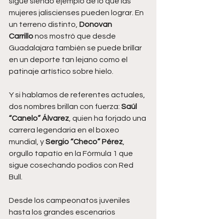
sigue siendo ejemplo de lo que las 
mujeres jaliscienses pueden lograr. En 
un terreno distinto, 
Donovan 
Carrillo
 nos mostró que desde 
Guadalajara también se puede brillar 
en un deporte tan lejano como el 
patinaje artístico sobre hielo.
Y si hablamos de referentes actuales, 
dos nombres brillan con fuerza: 
Saúl 
“Canelo” Álvarez
, quien ha forjado una 
carrera legendaria en el boxeo 
mundial, y 
Sergio “Checo” Pérez
, 
orgullo tapatío en la Fórmula 1 que 
sigue cosechando podios con Red 
Bull.
Desde los campeonatos juveniles 
hasta los grandes escenarios 