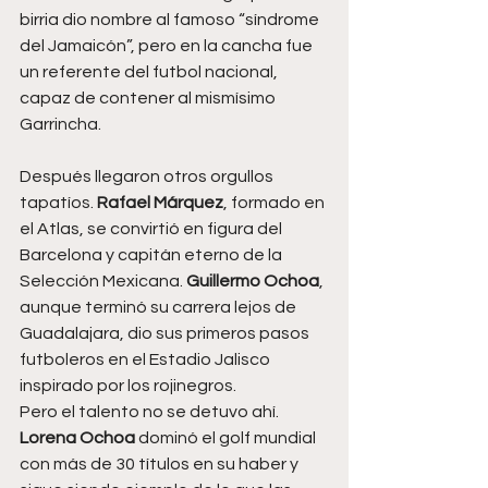
birria dio nombre al famoso “síndrome 
del Jamaicón”, pero en la cancha fue 
un referente del futbol nacional, 
capaz de contener al mismísimo 
Garrincha.
Después llegaron otros orgullos 
tapatíos. 
Rafael Márquez
, formado en 
el Atlas, se convirtió en figura del 
Barcelona y capitán eterno de la 
Selección Mexicana. 
Guillermo Ochoa
, 
aunque terminó su carrera lejos de 
Guadalajara, dio sus primeros pasos 
futboleros en el Estadio Jalisco 
inspirado por los rojinegros.
Pero el talento no se detuvo ahí. 
Lorena Ochoa
 dominó el golf mundial 
con más de 30 títulos en su haber y 