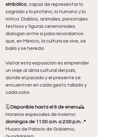
simbólico
, capaz de representar lo 
sagrado y lo profano, lo humano y lo 
mítico. Diablos, animales, personajes 
festivos y figuras ceremoniales 
dialogan entre sí para recordarnos 
que, en México, la cultura se vive, se 
baila y se hereda.
Visitar esta exposición es emprender 
un viaje al alma cultural del país, 
donde el pasado y el presente se 
encuentran en cada gesto tallado y 
cada color.
🗓️ 
Disponible hasta el 6 de enero
🕰️ 
Horarios especiales de invierno: 
domingos de 11:00 a.m. a 2:00 p.m.
📍 
Museo de Palacio de Gobierno, 
Guadalajara