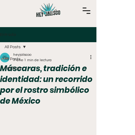
Entrada
All Posts
heyjaliscoo
All Posts
7 ene
1 min de lectura
Máscaras, tradición e
Tradición
identidad: un recorrido
por el rostro simbólico
de México