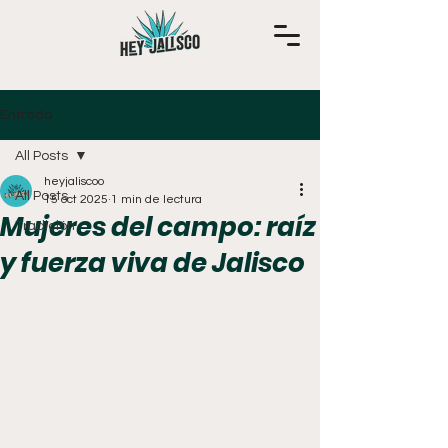
Entrada
All Posts
heyjaliscoo
All Posts
15 oct 2025
1 min de lectura
Mujeres del campo: raíz
Tradición
y fuerza viva de Jalisco