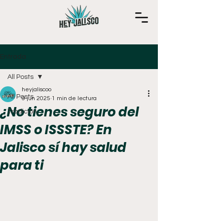
Entrada
All Posts
heyjaliscoo
All Posts
9 jun 2025
1 min de lectura
¿No tienes seguro del
Tradición
IMSS o ISSSTE? En
Jalisco sí hay salud
para ti