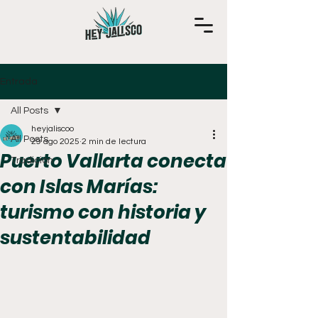
Entrada
All Posts
heyjaliscoo
All Posts
29 ago 2025
2 min de lectura
Puerto Vallarta conecta
Tradición
con Islas Marías:
turismo con historia y
sustentabilidad