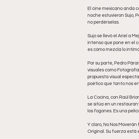
El cine mexicano anda con
noche estuvieron Sujo, P
no perdérselas.
Sujo se llevó el Ariel a 
intenso que pone en el c
es cómo mezcla lo íntimo
Por su parte, Pedro Pára
visuales como Fotografía
propuesta visual espect
poético que tanto nos eno
La Cocina, con Raúl Brion
se sitúa en un restauran
los fogones. Es una pelíc
Y claro, No Nos Moverán f
Original. Su fuerza está 