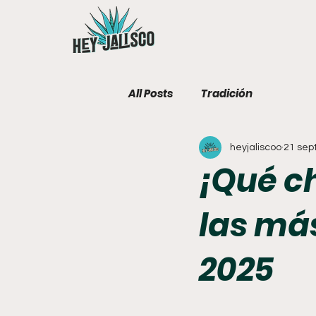
All Posts
Tradición
heyjaliscoo
21 sep
¡Qué c
las má
2025