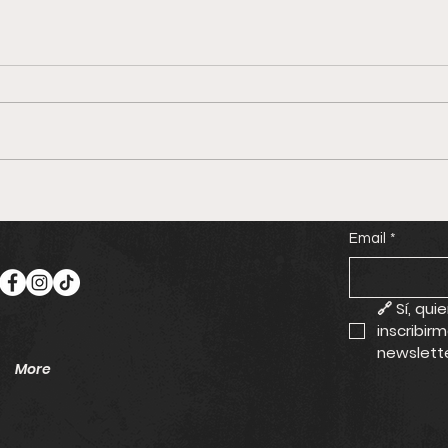
Tecolotlán se prepara
Jali
para la Feria del Taco de
en 
Email
*
Balde 2026, una de las
mund
tradiciones
Mich
gastronómicas más
🔗 
Sí, quie
queridas de Jalisco
inscribirm
newslett
More