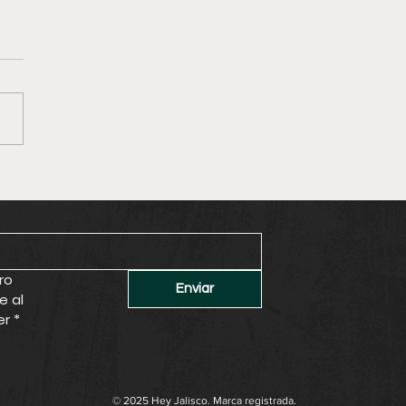
sco reafirma su lugar
el mapa gastronómico
ial con la Guía
elin 2026
ro 
Enviar
e al 
er
*
© 2025 Hey Jalisco. Marca registrada.