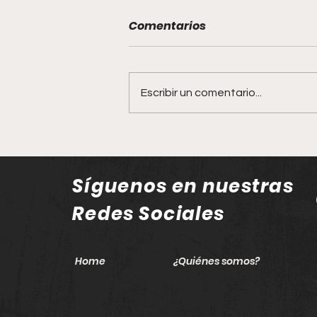
Comentarios
Escribir un comentario...
Bosques Urbanos: los
pulmones verdes que
invitan a reconectar con
Síguenos en nuestras
la naturaleza en Jalisco
Redes Sociales
Home
¿Quiénes somos?