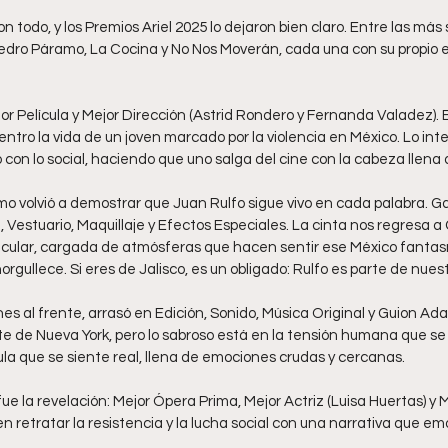
 todo, y los Premios Ariel 2025 lo dejaron bien claro. Entre las más
edro Páramo, La Cocina y No Nos Moverán, cada una con su propio es
Mejor Película y Mejor Dirección (Astrid Rondero y Fernanda Valadez).
entro la vida de un joven marcado por la violencia en México. Lo int
 con lo social, haciendo que uno salga del cine con la cabeza llena
mo volvió a demostrar que Juan Rulfo sigue vivo en cada palabra. G
, Vestuario, Maquillaje y Efectos Especiales. La cinta nos regresa 
acular, cargada de atmósferas que hacen sentir ese México fantas
rgullece. Si eres de Jalisco, es un obligado: Rulfo es parte de nues
es al frente, arrasó en Edición, Sonido, Música Original y Guion Ada
te de Nueva York, pero lo sabroso está en la tensión humana que se
ula que se siente real, llena de emociones crudas y cercanas.
ue la revelación: Mejor Ópera Prima, Mejor Actriz (Luisa Huertas) y 
en retratar la resistencia y la lucha social con una narrativa que e