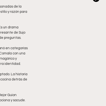
 sonadas de la 
tilo y razón para 
 Es un drama 
eresante de Sujo 
 de preguntas.
anó en categorías 
a Comala con una 
magórico y 
tra identidad.
ptado. La historia 
 cocina detrás de 
Mejor Guion 
mociona y sacude.