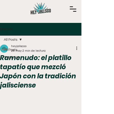
Entrada
All Posts
heyjaliscoo
All Posts
26 may
2 min de lectura
Ramenudo: el platillo
Tradición
tapatío que mezcló
Japón con la tradición
jalisciense