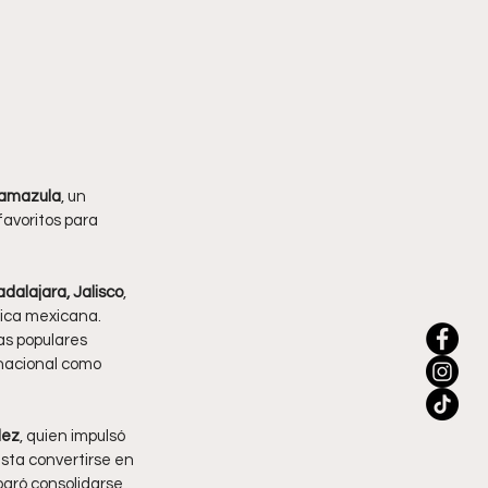
Tamazula
, un 
avoritos para 
dalajara, Jalisco
, 
ica mexicana. 
las populares 
nacional como 
dez
, quien impulsó 
sta convertirse en 
ogró consolidarse 