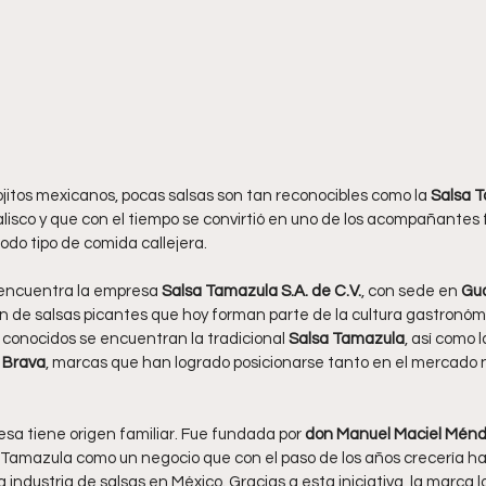
ojitos mexicanos, pocas salsas son tan reconocibles como la 
Salsa 
lisco y que con el tiempo se convirtió en uno de los acompañantes f
todo tipo de comida callejera. 
 encuentra la empresa 
Salsa Tamazula S.A. de C.V.
, con sede en 
Gua
n de salsas picantes que hoy forman parte de la cultura gastronóm
conocidos se encuentran la tradicional 
Salsa Tamazula
, así como 
a Brava
, marcas que han logrado posicionarse tanto en el mercado 
esa tiene origen familiar. Fue fundada por 
don Manuel Maciel Mén
a Tamazula como un negocio que con el paso de los años crecería ha
 industria de salsas en México. Gracias a esta iniciativa, la marca l