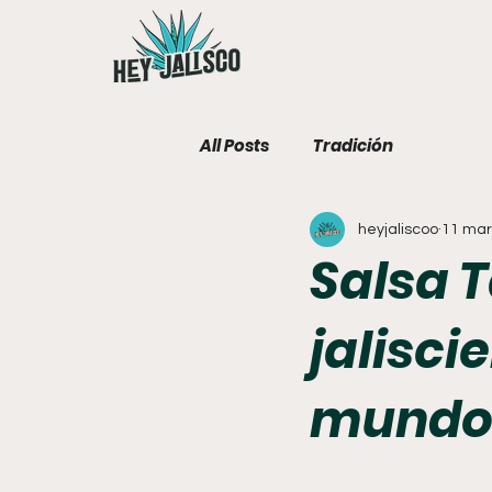
All Posts
Tradición
heyjaliscoo
11 mar
Salsa 
jalisci
mund