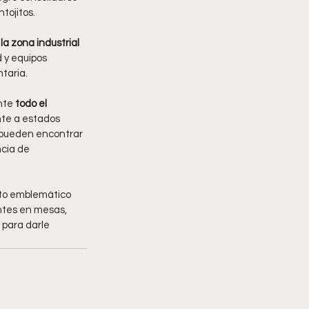
tojitos.
a zona industrial 
 y equipos 
taria.
nte 
todo el 
nte a estados 
 pueden encontrar 
ncia de 
cto emblemático 
ntes en mesas, 
para darle 