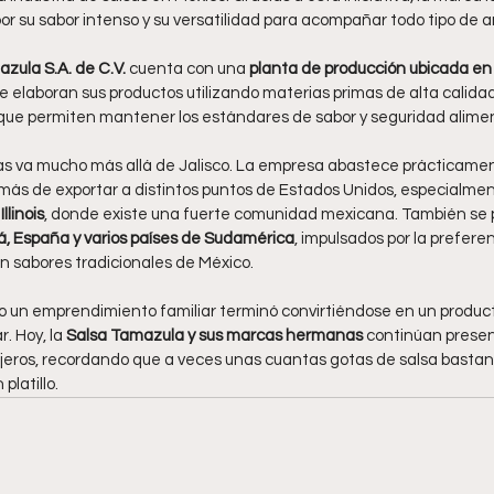
or su sabor intenso y su versatilidad para acompañar todo tipo de an
zula S.A. de C.V.
 cuenta con una 
planta de producción ubicada en l
e elaboran sus productos utilizando materias primas de alta calidad
e permiten mantener los estándares de sabor y seguridad alimen
sas va mucho más allá de Jalisco. La empresa abastece prácticame
más de exportar a distintos puntos de Estados Unidos, especialme
llinois
, donde existe una fuerte comunidad mexicana. También se
, España y varios países de Sudamérica
, impulsados por la prefere
 sabores tradicionales de México.
o un emprendimiento familiar terminó convirtiéndose en un produ
. Hoy, la 
Salsa Tamazula y sus marcas hermanas
 continúan prese
ejeros, recordando que a veces unas cuantas gotas de salsa bastan 
platillo.