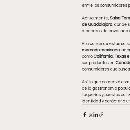
entre los consumidores p
Actualmente, 
Salsa Tama
de Guadalajara
, donde s
modernos de envasado qu
El alcance de estas sal
mercado mexicano
, ade
como 
California, Texas e I
sus productos en 
Canadá
consumidores que buscan
Así, lo que comenzó com
de la gastronomía popular
taquerías y puestos call
identidad y carácter a un 