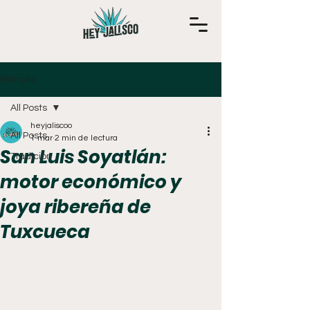
Entrada
All Posts
heyjaliscoo
All Posts
1 mar
2 min de lectura
San Luis Soyatlán:
Tradición
motor económico y
joya ribereña de
Tuxcueca