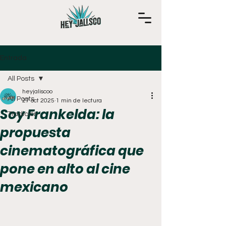
Entrada
All Posts
heyjaliscoo
All Posts
27 oct 2025
1 min de lectura
Soy Frankelda: la
Tradición
propuesta
cinematográfica que
pone en alto al cine
mexicano