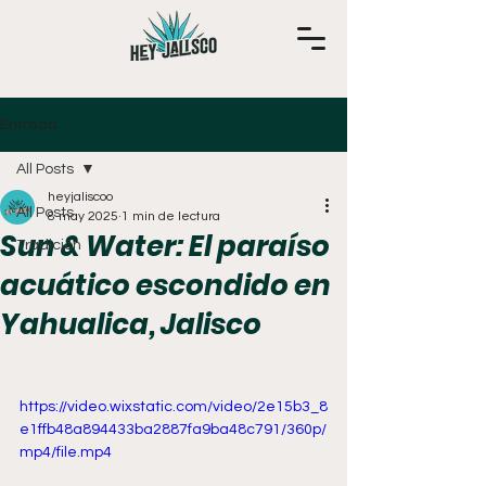
Entrada
All Posts
heyjaliscoo
All Posts
8 may 2025
1 min de lectura
Sun & Water: El paraíso
Tradición
acuático escondido en
Yahualica, Jalisco
https://video.wixstatic.com/video/2e15b3_8
e1ffb48a894433ba2887fa9ba48c791/360p/
mp4/file.mp4