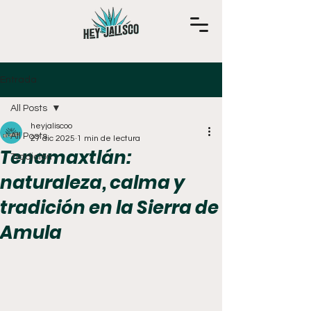
Entrada
All Posts
heyjaliscoo
All Posts
27 dic 2025
1 min de lectura
Tenamaxtlán:
Tradición
naturaleza, calma y
tradición en la Sierra de
Amula