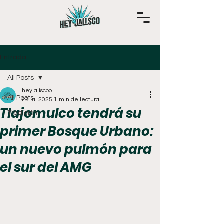
Entrada
All Posts
heyjaliscoo
All Posts
23 jul 2025
1 min de lectura
Tlajomulco tendrá su
Tradición
primer Bosque Urbano:
un nuevo pulmón para
el sur del AMG