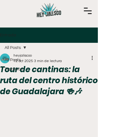
Entrada
All Posts
heyjaliscoo
All Posts
12 oct 2025
3 min de lectura
Tour de cantinas: la
Tradición
ruta del centro histórico
de Guadalajara 🍻🎶