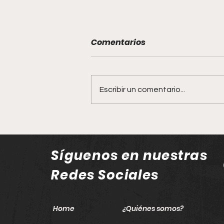
Comentarios
Escribir un comentario...
Tesoros literarios desde
50 pesos: llega el Gran
Remate de Libros al
Síguenos en nuestras
corazón de Guadalajara
Redes Sociales
Home
¿Quiénes somos?