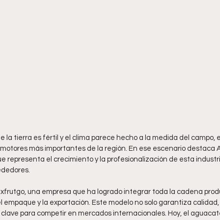
de la tierra es fértil y el clima parece hecho a la medida del campo,
s motores más importantes de la región. En ese escenario destaca
 representa el crecimiento y la profesionalización de esta industri
rededores.
frutgo, una empresa que ha logrado integrar toda la cadena produ
el empaque y la exportación. Este modelo no solo garantiza calidad
to clave para competir en mercados internacionales. Hoy, el aguaca