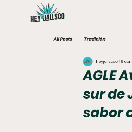
All Posts
Tradición
heyjaliscoo
19 abr
AGLE A
sur de 
sabor 