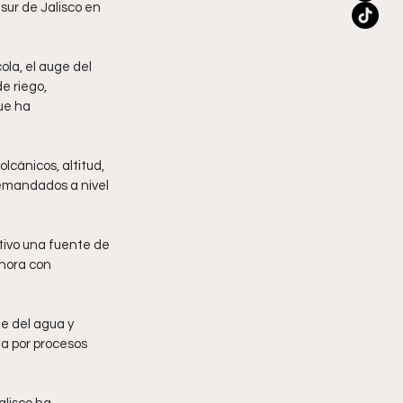
sur de Jalisco en 
la, el auge del 
 riego, 
ue ha 
cánicos, altitud, 
emandados a nivel 
tivo una fuente de 
hora con 
e del agua y 
a por procesos 