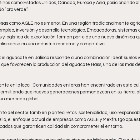
tinos como Estados Unidos, Canadá, Europa y Asia, posicionando al 
o “oro verde”.
sas como AGLE no es menor. En una región tradicionalmente agríco
leo, inversión y desarrollo tecnológico. Empacadoras, sistemas de
as y logística de exportación forman parte de una nueva dinámica q
lisciense en una industria moderna y competitiva.
el aguacate en Jalisco responde a una combinación ideal: suelos vol
ue favorecen la producción del aguacate Hass, uno de los más d
ente en lo local. Comunidades enteras han encontrado en este cul
permitiendo que nuevas generaciones permanezcan en su tierra, a
 un mercado global.
nto del sector también plantea retos: sostenibilidad, uso responsabl
r ello, el enfoque actual de empresas como AGLE y Mexfrutgo apuest
icados que garanticen calidad sin comprometer el entorno.