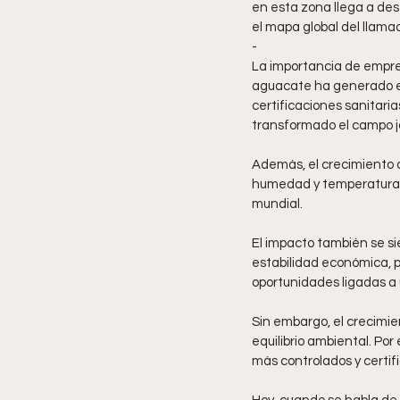
en esta zona llega a des
el mapa global del llamad
-
La importancia de empre
aguacate ha generado emp
certificaciones sanitari
transformado el campo ja
Además, el crecimiento d
humedad y temperatura q
mundial.
El impacto también se si
estabilidad económica, 
oportunidades ligadas a
Sin embargo, el crecimie
equilibrio ambiental. Po
más controlados y certif