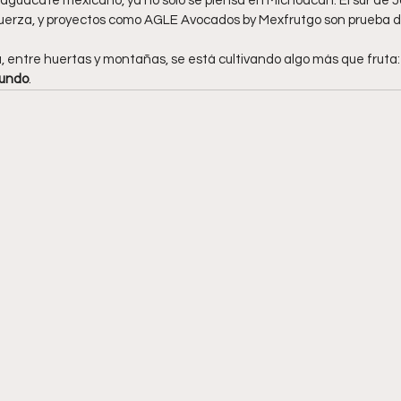
aguacate mexicano, ya no solo se piensa en Michoacán. El sur de Ja
uerza, y proyectos como AGLE Avocados by Mexfrutgo son prueba de
, entre huertas y montañas, se está cultivando algo más que fruta:
mundo
.