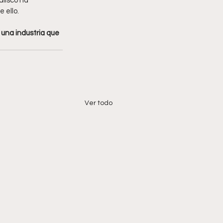
lisco ha 
 ello.
 
una industria que 
Ver todo