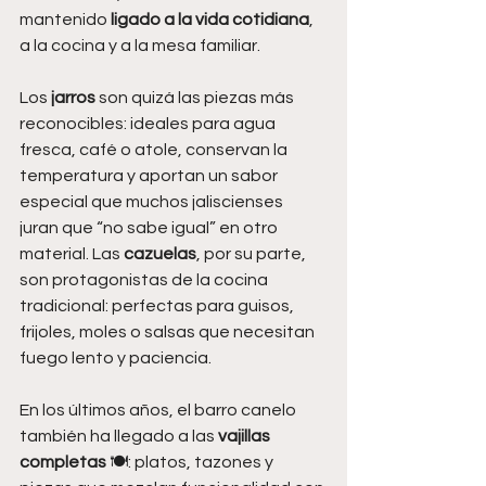
mantenido 
ligado a la vida cotidiana
, 
a la cocina y a la mesa familiar.
Los 
jarros
 son quizá las piezas más 
reconocibles: ideales para agua 
fresca, café o atole, conservan la 
temperatura y aportan un sabor 
especial que muchos jaliscienses 
juran que “no sabe igual” en otro 
material. Las 
cazuelas
, por su parte, 
son protagonistas de la cocina 
tradicional: perfectas para guisos, 
frijoles, moles o salsas que necesitan 
fuego lento y paciencia.
En los últimos años, el barro canelo 
también ha llegado a las 
vajillas 
completas
 🍽️: platos, tazones y 