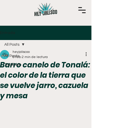
Entrada
All Posts
heyjaliscoo
All Posts
6 feb
2 min de lectura
Barro canelo de Tonalá:
Tradición
el color de la tierra que
se vuelve jarro, cazuela
y mesa