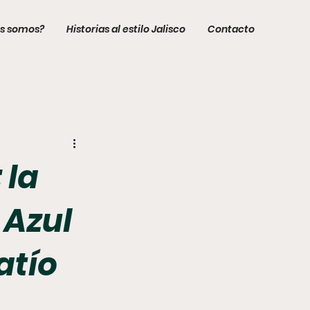
s somos?
Historias al estilo Jalisco
Contacto
 la
 Azul
patío