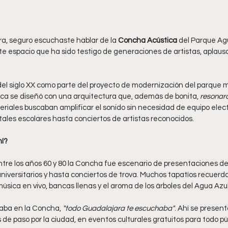
ra, seguro escuchaste hablar de la 
Concha Acústica
 del Parque Agu
espacio que ha sido testigo de generaciones de artistas, aplausos, 
l siglo XX como parte del proyecto de modernización del parque má
ca se diseñó con una arquitectura que, además de bonita, 
resonara
eriales buscaban amplificar el sonido sin necesidad de equipo electr
tales escolares hasta conciertos de artistas reconocidos.
hí?
e los años 60 y 80 la Concha fue escenario de presentaciones de t
 universitarios y hasta conciertos de trova. Muchos tapatíos recuerda
sica en vivo, bancas llenas y el aroma de los árboles del Agua Azul
aba en la Concha, 
"todo Guadalajara te escuchaba"
. Ahí se present
 de paso por la ciudad, en eventos culturales gratuitos para todo pú