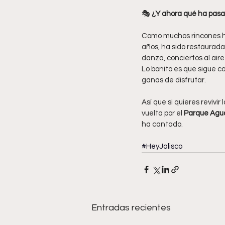
🎭 
¿Y ahora qué ha pasa
Como muchos rincones his
años, ha sido restaurada
danza, conciertos al air
Lo bonito es que sigue c
ganas de disfrutar.
Así que si quieres revivi
vuelta por el 
Parque Agu
ha cantado.
#HeyJalisco
Entradas recientes