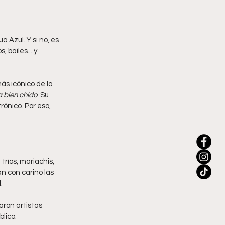
a Azul. Y si no, es 
bailes... y 
s icónico de la 
 bien chido
. Su 
ónico. Por eso, 
ríos, mariachis, 
n con cariño las 
.
aron artistas 
blico.