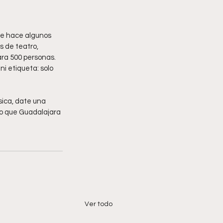
de hace algunos 
 de teatro, 
ara 500 personas.
i etiqueta: solo 
sica, date una 
lo que Guadalajara 
Ver todo