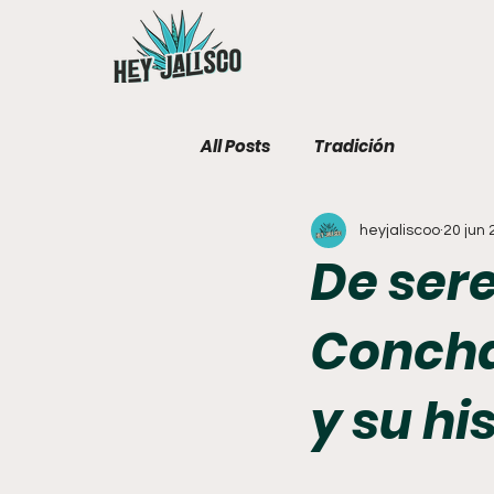
All Posts
Tradición
heyjaliscoo
20 jun
De sere
Concha
y su hi