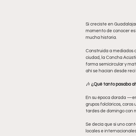
Si creciste en Guadalaja
momento de conocer este 
mucha historia.
Construida a mediados de
ciudad, la Concha Acústi
forma semicircular y mat
ahí se hacían desde reci
🎶 
¿Qué tanto pasaba a
En su época dorada —entr
grupos folclóricos, coros
tardes de domingo con mú
Se decía que si uno cant
locales e internacionales