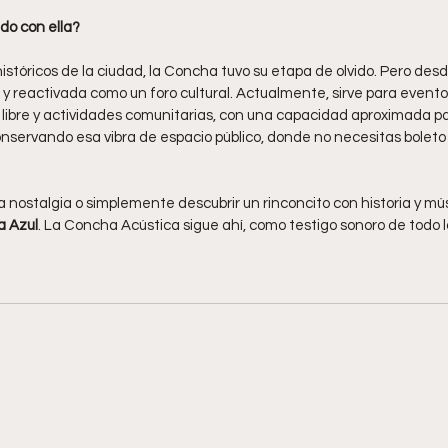
do con ella?
tóricos de la ciudad, la Concha tuvo su etapa de olvido. Pero des
 y reactivada como un foro cultural. Actualmente, sirve para eventos
e libre y actividades comunitarias, con una capacidad aproximada p
onservando esa vibra de espacio público, donde no necesitas boleto n
r la nostalgia o simplemente descubrir un rinconcito con historia y mú
a Azul
. La Concha Acústica sigue ahí, como testigo sonoro de todo 