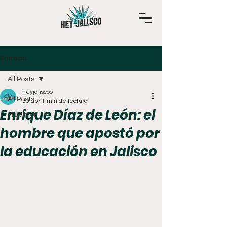
Entrada
All Posts
heyjaliscoo
All Posts
30 abr
1 min de lectura
Enrique Díaz de León: el
Tradición
hombre que apostó por
la educación en Jalisco