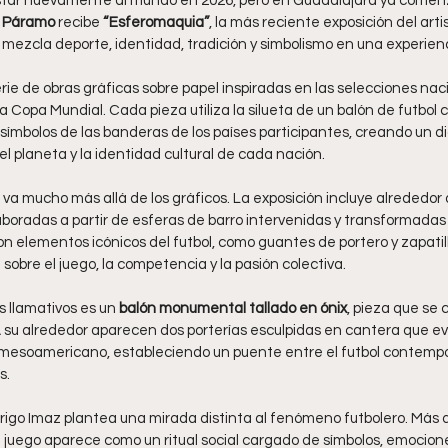
uistar nuevamente al mundo en 2026, pero en Guadalajara ya comenz
a Páramo
 recibe 
“Esferomaquia”
, la más reciente exposición del artis
 mezcla deporte, identidad, tradición y simbolismo en una experienc
ie de obras gráficas sobre papel inspiradas en las selecciones nac
a Copa Mundial. Cada pieza utiliza la silueta de un balón de futbol 
 símbolos de las banderas de los países participantes, creando un di
l planeta y la identidad cultural de cada nación.
 va mucho más allá de los gráficos. La exposición incluye alrededor 
laboradas a partir de esferas de barro intervenidas y transformadas p
n elementos icónicos del futbol, como guantes de portero y zapatill
sobre el juego, la competencia y la pasión colectiva.
 llamativos es un 
balón monumental tallado en ónix
, pieza que se 
 A su alrededor aparecen dos porterías esculpidas en cantera que ev
a mesoamericano, estableciendo un puente entre el futbol contempo
s.
igo Imaz plantea una mirada distinta al fenómeno futbolero. Más 
l juego aparece como un ritual social cargado de símbolos, emocione