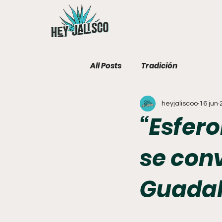
All Posts
Tradición
heyjaliscoo
16 jun
“Esfer
se conv
Guadal