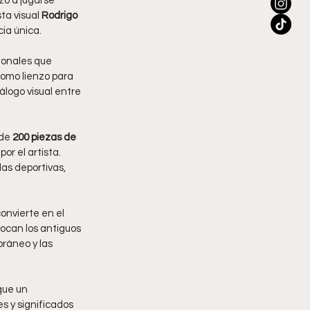
ó a jugarse 
ta visual 
Rodrigo 
ia única.
ionales que 
como lienzo para 
álogo visual entre 
de 
200 piezas de 
or el artista. 
as deportivas, 
convierte en el 
ocan los antiguos 
ráneo y las 
que un 
s y significados 