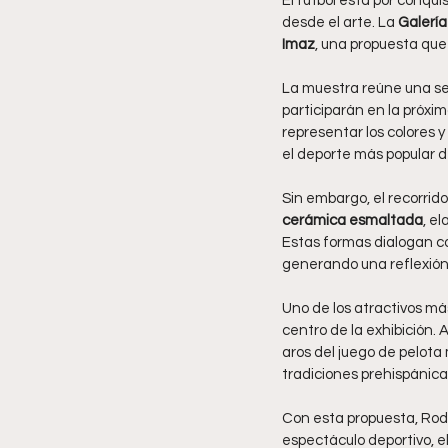
El futbol está por conq
desde el arte. La 
Galerí
Imaz
, una propuesta que
La muestra reúne una ser
participarán en la próxim
representar los colores y
el deporte más popular de
Sin embargo, el recorrido
cerámica esmaltada
, e
Estas formas dialogan co
generando una reflexión 
Uno de los atractivos más
centro de la exhibición.
aros del juego de pelot
tradiciones prehispánica
Con esta propuesta, Rodr
espectáculo deportivo, e