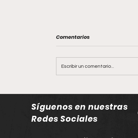
Comentarios
Escribir un comentario...
Jalisco reafirma su lugar
en el mapa gastronómico
mundial con la Guía
Síguenos en nuestras
Michelin 2026
Redes Sociales