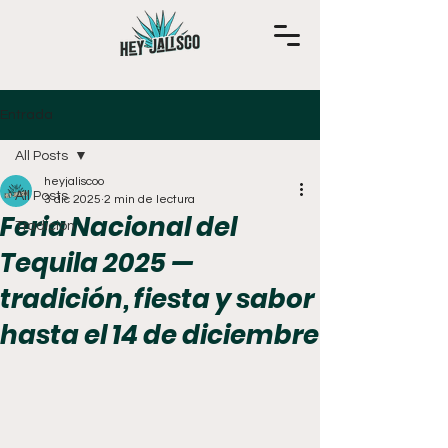
Entrada
All Posts
heyjaliscoo
All Posts
3 dic 2025
2 min de lectura
Feria Nacional del
Tradición
Tequila 2025 —
tradición, fiesta y sabor
hasta el 14 de diciembre