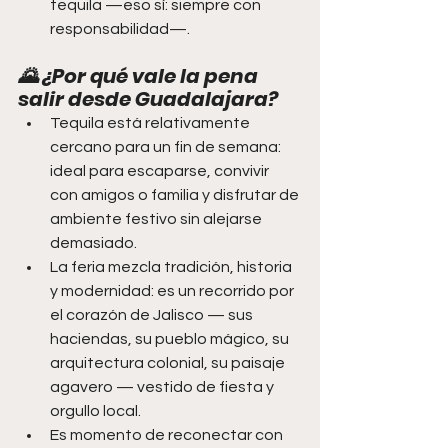
tequila —eso sí: siempre con 
responsabilidad—.
🌄 ¿Por qué vale la pena 
salir desde Guadalajara?
Tequila está relativamente 
cercano para un fin de semana: 
ideal para escaparse, convivir 
con amigos o familia y disfrutar de 
ambiente festivo sin alejarse 
demasiado.
La feria mezcla tradición, historia 
y modernidad: es un recorrido por 
el corazón de Jalisco — sus 
haciendas, su pueblo mágico, su 
arquitectura colonial, su paisaje 
agavero — vestido de fiesta y 
orgullo local.
Es momento de reconectar con 