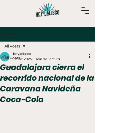
Entrada
All Posts
heyjaliscoo
All Posts
18 dic 2025
1 min de lectura
Guadalajara cierra el
Tradición
recorrido nacional de la
Caravana Navideña
Coca-Cola