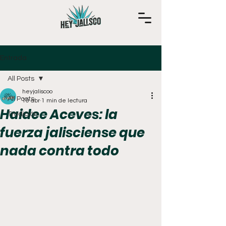
Entrada
All Posts
heyjaliscoo
All Posts
10 abr
1 min de lectura
Haidee Aceves: la
Tradición
fuerza jalisciense que
nada contra todo