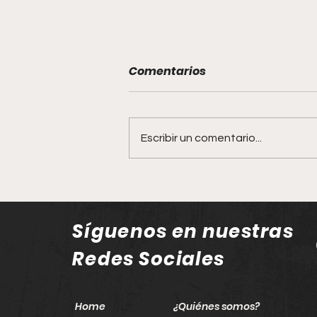
Comentarios
Escribir un comentario...
Jalisco reafirma su lugar
en el mapa gastronómico
mundial con la Guía
Síguenos en nuestras
Michelin 2026
Redes Sociales
Home
¿Quiénes somos?