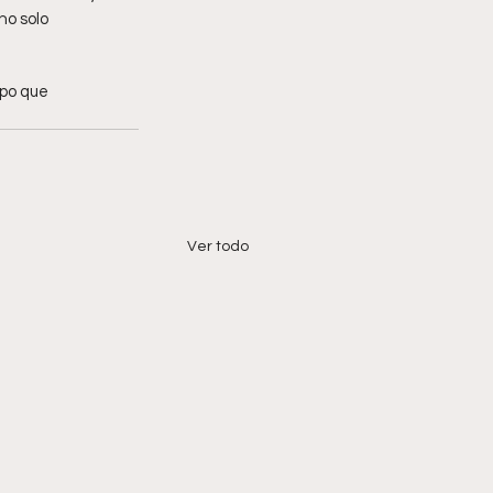
no solo 
po que 
Ver todo