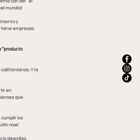
rma con ser “el 
vel mundial
.
imiento y 
 tiene empresas 
 “producto 
alifornianas. Y la 
ir en 
cienses que 
cumplir los 
lto nivel
.
lo describió, 