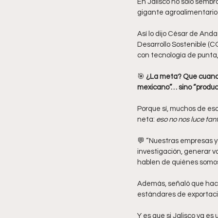
En Jalisco no solo semb
gigante agroalimentario
Así lo dijo César de Anda
Desarrollo Sostenible (
con tecnología de punta,
🎯 
¿La meta? Que cuando
mexicano”… sino “product
Porque sí, muchos de esos
neta: 
eso no nos luce ta
💬 “Nuestras empresas ya
investigación, generar v
hablen de quiénes somos
Además, señaló que hace 
estándares de exportaci
Y es que si Jalisco ya es