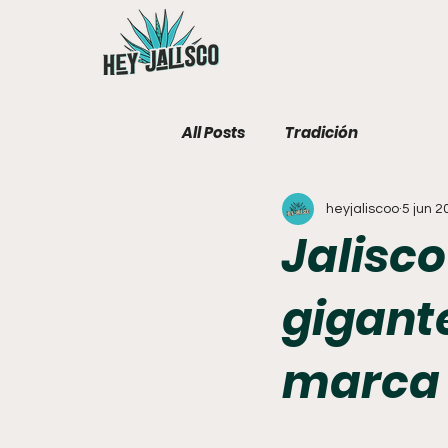
All Posts
Tradición
heyjaliscoo
5 jun 2
Jalisco
gigante
marca