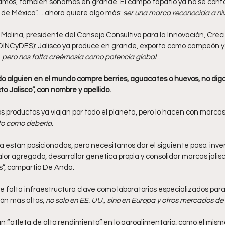
ramos, también soñamos en grande. El campo tapatío ya no se confo
 de México”… ahora quiere algo más: 
ser una marca reconocida a ni
 Molina, presidente del Consejo Consultivo para la Innovación, Crec
COINCyDES): Jalisco ya produce en grande, exporta como campeón y
 
pero nos falta creérnosla como potencia global
.
 alguien en el mundo compre berries, aguacates o huevos, no diga
o Jalisco”, con nombre y apellido.
 productos ya viajan por todo el planeta, pero lo hacen con marcas c
nto como debería
.
 están posicionadas, pero necesitamos dar el siguiente paso: invert
alor agregado, desarrollar genética propia y consolidar marcas jalis
”, compartió De Anda.
falta infraestructura clave como laboratorios especializados para 
ón más altos, 
no solo en EE. UU., sino en Europa y otros mercados de a
 un “atleta de alto rendimiento” en lo agroalimentario, como él mismo 