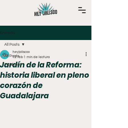
Entrada
All Posts
heyjaliscoo
All Posts
12 feb
1 min de lectura
Jardín de la Reforma:
Tradición
historia liberal en pleno
corazón de
Guadalajara