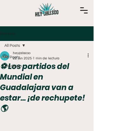
Entrada
All Posts
heyjaliscoo
All Posts
22 jun 2025
1 min de lectura
⚽ Los partidos del
Tradición
Mundial en
Guadalajara van a
estar... ¡de rechupete!
🌎