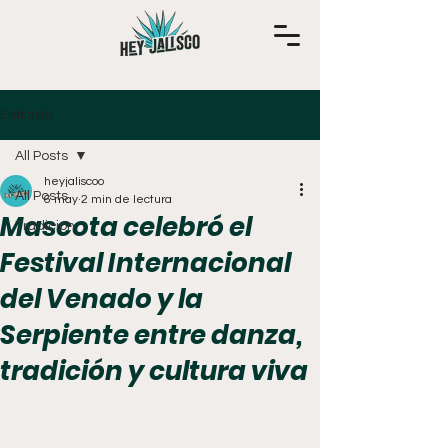
Entrada
All Posts
heyjaliscoo
All Posts
6 may
2 min de lectura
Mascota celebró el
Tradición
Festival Internacional
del Venado y la
Serpiente entre danza,
tradición y cultura viva