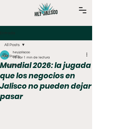
Entrada
All Posts
heyjaliscoo
All Posts
16 abr
1 min de lectura
Mundial 2026: la jugada
Tradición
que los negocios en
Jalisco no pueden dejar
pasar