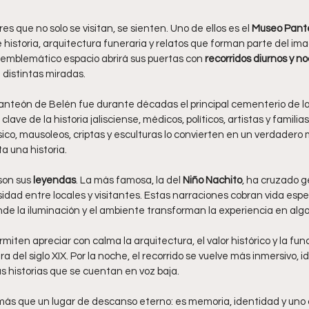
s que no solo se visitan, se sienten. Uno de ellos es el 
Museo Pant
e historia, arquitectura funeraria y relatos que forman parte del imag
e emblemático espacio abrirá sus puertas con 
recorridos diurnos y n
 distintas miradas.
 Panteón de Belén fue durante décadas el principal cementerio de la
ave de la historia jalisciense, médicos, políticos, artistas y famili
co, mausoleos, criptas y esculturas lo convierten en un verdadero mu
a una historia.
son sus 
leyendas
. La más famosa, la del 
Niño Nachito
, ha cruzado g
idad entre locales y visitantes. Estas narraciones cobran vida espe
nde la iluminación y el ambiente transforman la experiencia en algo
rmiten apreciar con calma la arquitectura, el valor histórico y la func
 del siglo XIX. Por la noche, el recorrido se vuelve más inmersivo, i
las historias que se cuentan en voz baja.
más que un lugar de descanso eterno: es memoria, identidad y uno 