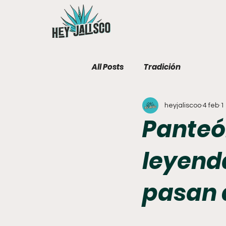
All Posts
Tradición
heyjaliscoo
4 feb
1
Panteón
leyend
pasan