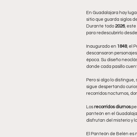
En Guadalajara hay lugare
sitio que guarda siglos d
Durante todo 
2026
, est
para redescubrirlo desde
Inaugurado en 
1848
, el
descansaron personajes cl
época. Su diseño neoclási
donde cada pasillo cuent
Pero si algo lo distingue, 
sigue despertando curios
recorridos nocturnos, do
Los 
recorridos diurnos
 pe
panteón en el Guadalajara
disfrutan del misterio y 
El Panteón de Belén es 