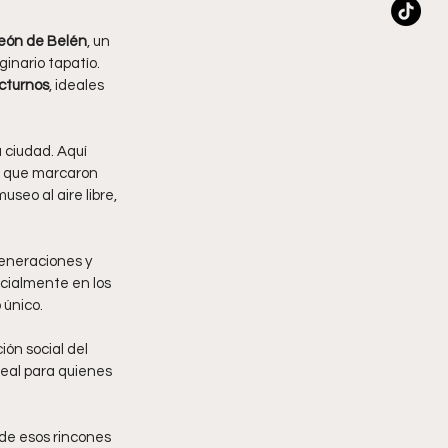
eón de Belén
, un 
inario tapatío. 
octurnos
, ideales 
 ciudad. Aquí 
as que marcaron 
seo al aire libre, 
eneraciones y 
cialmente en los 
 único.
ión social del 
deal para quienes 
de esos rincones 