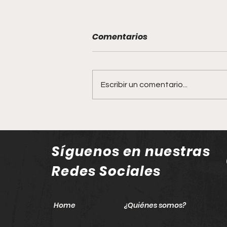
Comentarios
Escribir un comentario...
Jalisco reafirma su lugar
en el mapa gastronómico
mundial con la Guía
Síguenos en nuestras
Michelin 2026
Redes Sociales
Home
¿Quiénes somos?