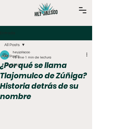
Entrada
All Posts
heyjaliscoo
All Posts
15 ene
1 min de lectura
¿Por qué se llama
Tradición
Tlajomulco de Zúñiga?
Historia detrás de su
nombre