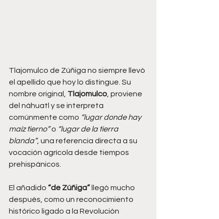
Tlajomulco de Zúñiga no siempre llevó 
el apellido que hoy lo distingue. Su 
nombre original, 
Tlajomulco
, proviene 
del náhuatl y se interpreta 
comúnmente como 
“lugar donde hay 
maíz tierno”
 o 
“lugar de la tierra 
blanda”
, una referencia directa a su 
vocación agrícola desde tiempos 
prehispánicos.
El añadido 
“de Zúñiga”
 llegó mucho 
después, como un reconocimiento 
histórico ligado a la Revolución 