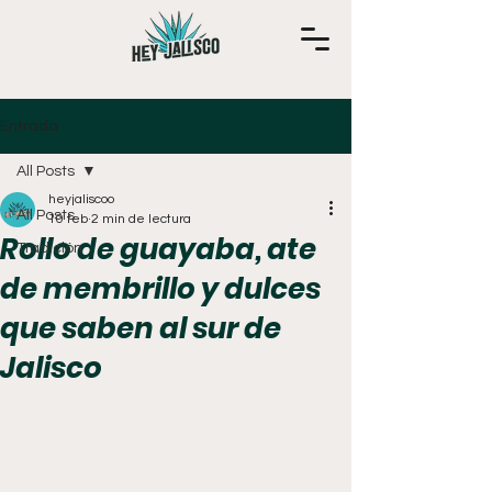
Entrada
All Posts
heyjaliscoo
All Posts
10 feb
2 min de lectura
Rollo de guayaba, ate
Tradición
de membrillo y dulces
que saben al sur de
Jalisco