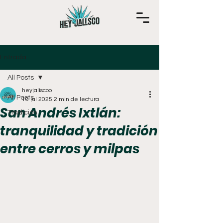
Entrada
All Posts
heyjaliscoo
All Posts
10 jul 2025
2 min de lectura
San Andrés Ixtlán:
Tradición
tranquilidad y tradición
entre cerros y milpas