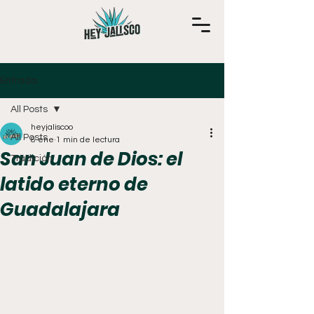
Entrada
All Posts
heyjaliscoo
All Posts
8 ene
1 min de lectura
San Juan de Dios: el
Tradición
latido eterno de
Guadalajara