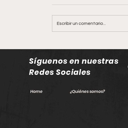
Escribir un comentario...
Tesoros literarios desde
50 pesos: llega el Gran
Remate de Libros al
Síguenos en nuestras
corazón de Guadalajara
Redes Sociales
Home
¿Quiénes somos?