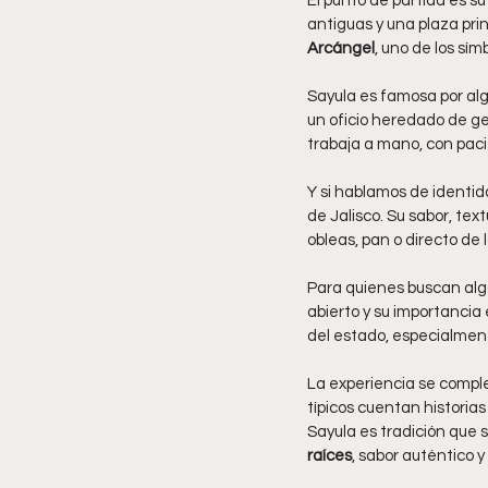
El punto de partida es su
antiguas y una plaza pri
Arcángel
, uno de los sím
Sayula es famosa por alg
un oficio heredado de ge
trabaja a mano, con pacie
Y si hablamos de identida
de Jalisco. Su sabor, tex
obleas, pan o directo de 
Para quienes buscan algo 
abierto y su importancia 
del estado, especialmen
La experiencia se comple
típicos cuentan historia
Sayula es tradición que 
raíces
, sabor auténtico 