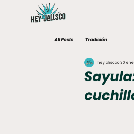
All Posts
Tradición
heyjaliscoo
30 ene
Sayula:
cuchill