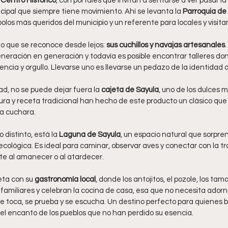
 
Centro Histórico
, con portales que invitan a sentarse a ver pasar l
ncipal que siempre tiene movimiento. Ahí se levanta la 
Parroquia de
bolos más queridos del municipio y un referente para locales y visita
o que se reconoce desde lejos: 
sus cuchillos y navajas artesanales
.
neración en generación y todavía es posible encontrar talleres don
ncia y orgullo. Llevarse uno es llevarse un pedazo de la identidad d
d, no se puede dejar fuera la 
cajeta de Sayula
, uno de los dulces
tura y receta tradicional han hecho de este producto un clásico que 
la cuchara.
distinto, está la 
Laguna de Sayula
, un espacio natural que sorpren
ecológica. Es ideal para caminar, observar aves y conectar con la tra
te al amanecer o al atardecer.
ta con su 
gastronomía local
, donde los antojitos, el pozole, los tama
s familiares y celebran la cocina de casa, esa que no necesita adorn
se toca, se prueba y se escucha. Un destino perfecto para quienes 
y el encanto de los pueblos que no han perdido su esencia.