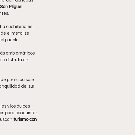
a tarde, fachadas 
 San Miguel 
ntes.
 La cuchillería es 
de el metal se 
el pueblo.
 más emblemáticos 
se disfruta en 
de por su paisaje 
nquilidad del sur 
les y los dulces 
os para conquistar.
buscan 
turismo con 