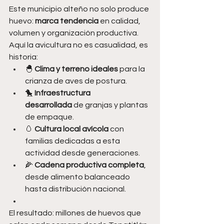
Este municipio alteño no solo produce 
huevo: 
marca tendencia
 en calidad, 
volumen y organización productiva. 
Aquí la avicultura no es casualidad, es 
historia:
🐣 
Clima y terreno ideales
 para la 
crianza de aves de postura.
🐤 
Infraestructura 
desarrollada
 de granjas y plantas 
de empaque.
🥚 
Cultura local avícola
 con 
familias dedicadas a esta 
actividad desde generaciones.
🌽 
Cadena productiva completa
, 
desde alimento balanceado 
hasta distribución nacional.
El resultado: millones de huevos que 