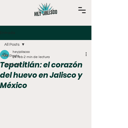
Entrada
All Posts
heyjaliscoo
All Posts
24 feb
2 min de lectura
Tepatitlán: el corazón
Tradición
del huevo en Jalisco y
México