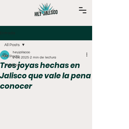
Entrada
All Posts
heyjaliscoo
All Posts
2 dic 2025
2 min de lectura
Tres joyas hechas en
Tradición
Jalisco que vale la pena
conocer